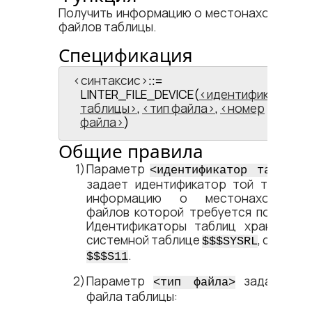
Получить информацию о местонахождени
файлов таблицы.
Спецификация
<​синтаксис​>
::=
LINTER_FILE_DEVICE(
идентификатор
таблицы
,
тип файла
,
номер
файла
)
Общие правила
Параметр
<​идентификатор таблицы​
задает идентификатор той таблицы
информацию о местонахождени
файлов которой требуется получить
Идентификаторы таблиц хранятся 
системной таблице
, столбе
$$$SYSRL
.
$$$S11
Параметр
задает ти
<​тип файла​>
файла таблицы: