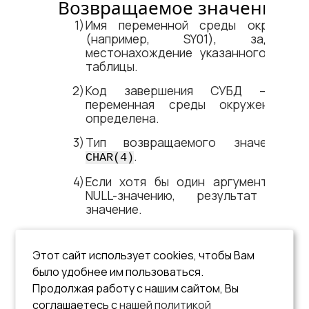
Возвращаемое значение
Имя переменной среды окружени
(например, SY01), задающе
местонахождение указанного файл
таблицы.
Код завершения СУБД – есл
переменная среды окружения н
определена.
Тип возвращаемого значения 
.
CHAR(4)
Если хотя бы один аргумент раве
NULL-значению, результат NULL
значение.
Пример
Этот сайт использует cookies, чтобы Вам
было удобнее им пользоваться.
select linter_file_device(8,1,1) as 
"Местоположение";

Продолжая работу с нашим сайтом, Вы
Местоположение

соглашаетесь с
нашей политикой