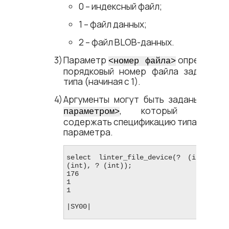
0 – индексный файл;
1 – файл данных;
2 – файл BLOB-данных.
Параметр
определяе
<​номер файла​>
порядковый номер файла заданног
типа (начиная с 1).
Аргументы могут быть заданы
<​SQL
, который долже
параметром​>
содержать спецификацию типа данны
параметра.
select linter_file_device(? (int), ? 
(int), ? (int));

176

1

1

|SY00|