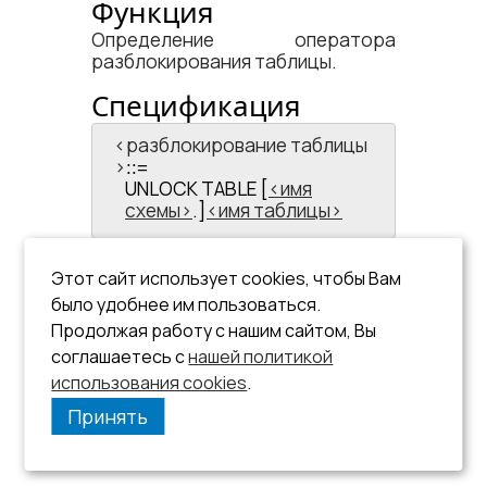
Функция
Определение оператора
разблокирования таблицы.
Спецификация
<​разблокирование таблицы​
>
::=
UNLOCK TABLE [
имя
схемы
.]
имя таблицы
Общие правила
Этот сайт использует cookies, чтобы Вам
Разблокировать таблицу
было удобнее им пользоваться.
может только
пользователь, выполнивший
Продолжая работу с нашим сайтом, Вы
ее блокировку.
соглашаетесь с
нашей политикой
использования cookies
.
Принять