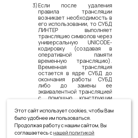
Если после удаления
правила трансляции
возникает необходимость в
его использовании, то СУБД
ЛИНТЕР выполняет
трансляцию символов через
универсальную UNICODE-
кодировку (создавая в
оперативной памяти
временную трансляцию).
Временная трансляция
остается в ядре СУБД до
окончания работы СУБД
либо до замены ее
эквивалентной трансляцией
с помощью конструкции
.
CREATE TRANSLATION
Этот сайт использует cookies, чтобы Вам
Пример
было удобнее им пользоваться.
Продолжая работу с нашим сайтом, Вы
соглашаетесь с
нашей политикой
drop translation 
fromcp1251tocp866;