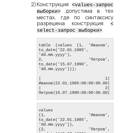
Конструкция
<​values-запрос
допустима в тех
выборки​>
местах, где по синтаксису
разрешена конструкция
<​
.
select-запрос выборки​>
table (values (1, 'Иванов', 
to_date('22.01.1985', 
'dd.mm.yyyy'),

2, 'Петров', 
to_date('15.07.1990', 
'dd.mm.yyyy')));

|          1|
Иванов|22.01.1985:00:00:00.00|

|          2|
Петров|15.07.1990:00:00:00.00|
values

(1, 'Иванов', 
to_date('22.01.1985', 
'dd.mm.yyyy')),

(2, 'Петров', 