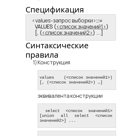
Спецификация
<​values-запрос выборки​>
::=
VALUES (
список значений1
)
[, (
список значений2
) ...]
Синтаксические
правила
Конструкция
values    (<​список значений1​>) 
[, (<​список значений2​>) …] 
эквивалента конструкции
 select <​список значений1​> 
[union all select <​список 
значений2​>] ...