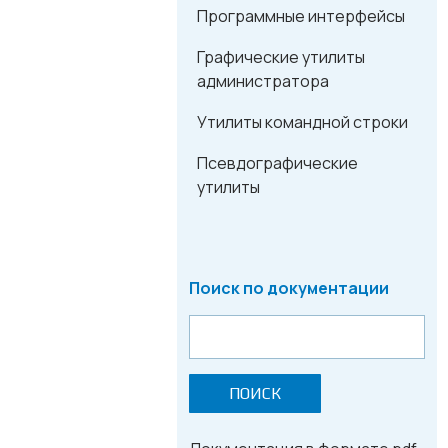
Программные интерфейсы
Графические утилиты
администратора
Утилиты командной строки
Псевдографические
утилиты
Поиск по документации
ПОИСК