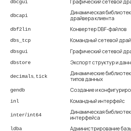
Графический сетевой др
dbcgui
Динамическая библиотек
dbcapi
драйвера клиента
Конвертер DBF-файлов
dbf2lin
Командный сетевой драй
dbs_tcp
Графический сетевой др
dbsgui
Экспорт структур и дан
dbstore
Динамические библиотек
,
decimals
tick
типов данных
Создание и конфигуриро
gendb
Командный интерфейс
inl
Динамическая библиотек
/
inter
int64
интерфейса
Администрирование баз
ldba