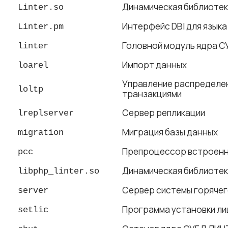
Динамическая библиотека
Linter.so
Интерфейс DBI для языка 
Linter.pm
Головной модуль ядра 
linter
Импорт данных
loarel
Управление распределе
loltp
транзакциями
Сервер репликации
lreplserver
Миграция базы данных
migration
Препроцессор встроенн
pcc
Динамическая библиотек
libphp_linter.so
Сервер системы горячег
server
Программа установки ли
setlic