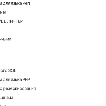
 для языка Perl
Perl
СУБД ЛИНТЕР
нными
ого SQL
а для языка PHP
о резервирования
цензии