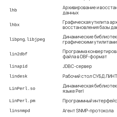
Архивирование и восста
lhb
данных
Графическая утилита ар
lhbx
восстановления базы да
Динамические библиотек
,
libpng
libjpeg
графическими утилитам
Программа конвертиров
lin2dbf
файла в DBF-формат
JDBC-сервер
linapid
Рабочий стол СУБД ЛИН
lindesk
Динамическая библиотек
LinPerl.so
языке Perl
Программный интерфейс д
LinPerl.pm
Агент SNMP-протокола
linsnmpd