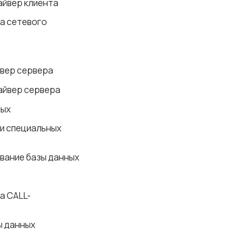
айвер клиента
а сетевого
вер сервера
айвер сервера
ных
и специальных
вание базы данных
а CALL-
ы данных