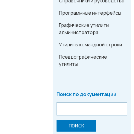
Справочники и руководства
Программные интерфейсы
Графические утилиты
администратора
Утилиты командной строки
Псевдографические
утилиты
Поиск по документации
ПОИСК