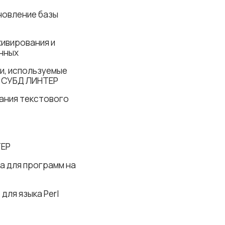
новление базы
хивирования и
нных
и, используемые
и СУБД ЛИНТЕР
ания текстового
ТЕР
а для программ на
ля языка Perl