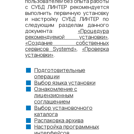
пользователей без опыта работы
с СУБД ЛИНТЕР рекомендуется
выполнить первичную установку
и настройку СУБД ЛИНТЕР по
следующим разделам данного
документа:
«Процедура
рекомендуемой установки»
,
«Создание собственных
сервисов Systemd»
,
«Проверка
установки»
.
Подготовительные
операции
Выбор языка установки
Ознакомление с
лицензионным
соглашением
Выбор установочного
каталога
Распаковка архива
Настройка программных
интерфейсов