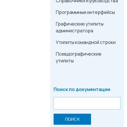
Справочники и руководства
Программные интерфейсы
Графические утилиты
администратора
Утилиты командной строки
Псевдографические
утилиты
Поиск по документации
ПОИСК