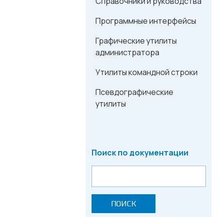
Справочники и руководства
Программные интерфейсы
Графические утилиты
администратора
Утилиты командной строки
Псевдографические
утилиты
Поиск по документации
ПОИСК