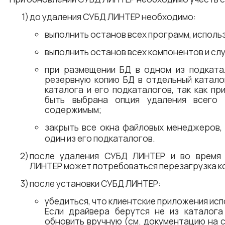
до удаления СУБД ЛИНТЕР необходимо:
выполнить останов всех программ, испол
выполнить останов всех компонентов и сл
при размещении БД в одном из подкат
резервную копию БД в отдельный катало
каталога и его подкаталогов, так как п
быть выбрана опция удаления всего
содержимым;
закрыть все окна файловых менеджеров,
один из его подкаталогов.
после удаления СУБД ЛИНТЕР и во время
ЛИНТЕР может потребоваться перезагрузка к
после установки СУБД ЛИНТЕР:
убедиться, что клиентские приложения ис
Если драйвера берутся не из каталог
обновить вручную (см. документацию на