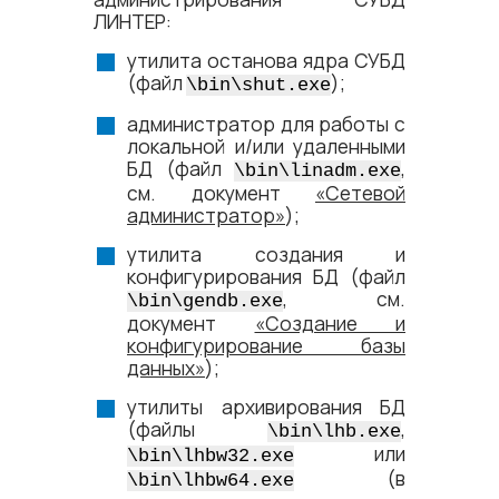
ЛИНТЕР:
утилита останова ядра СУБД
(файл
);
\bin\shut.exe
администратор для работы с
локальной и/или удаленными
БД (файл
,
\bin\linadm.exe
см. документ
«Сетевой
администратор»
);
утилита создания и
конфигурирования БД (файл
, см.
\bin\gendb.exe
документ
«Создание и
конфигурирование базы
данных»
);
утилиты архивирования БД
(файлы
,
\bin\lhb.exe
или
\bin\lhbw32.exe
(в
\bin\lhbw64.exe