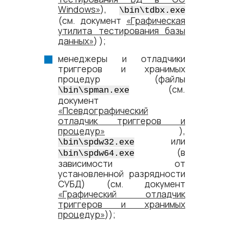
Windows»
),
\bin\tdbx.exe
(см. документ
«Графическая
утилита тестирования базы
данных»
) );
менеджеры и отладчики
триггеров и хранимых
процедур (файлы
(см.
\bin\spman.exe
документ
«Псевдографический
отладчик триггеров и
процедур»
),
или
\bin\spdw32.exe
(в
\bin\spdw64.exe
зависимости от
установленной разрядности
СУБД) (см. документ
«Графический отладчик
триггеров и хранимых
процедур»
));