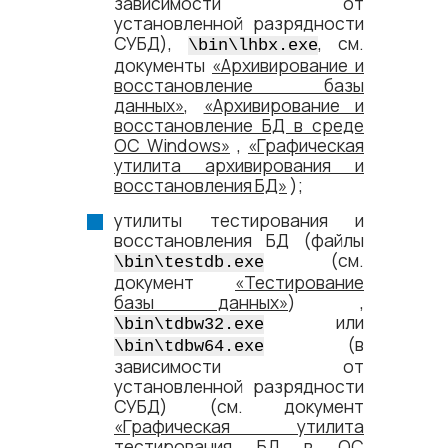
зависимости от
установленной разрядности
СУБД),
,
см.
\bin\lhbx.exe
документы
«Архивирование и
восстановление базы
данных»
,
«Архивирование и
восстановление БД в среде
ОС Windows»
,
«Графическая
утилита архивирования и
восстановления БД»
);
утилиты тестирования и
восстановления БД (файлы
(см.
\bin\testdb.exe
документ
«Тестирование
базы данных»
) ,
или
\bin\tdbw32.exe
(в
\bin\tdbw64.exe
зависимости от
установленной разрядности
СУБД) (см. документ
«Графическая утилита
тестирования БД в ОС