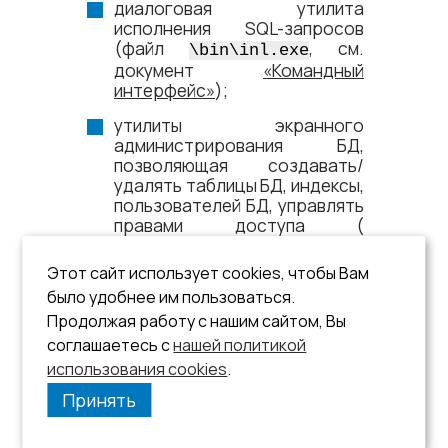
диалоговая утилита
исполнения SQL-запросов
(файл
,
см.
\bin\inl.exe
документ
«Командный
интерфейс»
);
утилиты экранного
администрирования БД,
позволяющая создавать/
удалять таблицы БД, индексы,
пользователей БД, управлять
правами доступа (
,
см.
\bin\lindesk.exe
документ «Рабочий стол
Этот сайт использует cookies, чтобы Вам
СУБД ЛИНТЕР в среде ОС
было удобнее им пользоваться.
Windows»,
Продолжая работу с нашим сайтом, Вы
,
см.
\bin\lindeskx.exe
соглашаетесь с
нашей политикой
документ
«Рабочий стол
использования cookies
СУБД ЛИНТЕР»
.
).
Принять