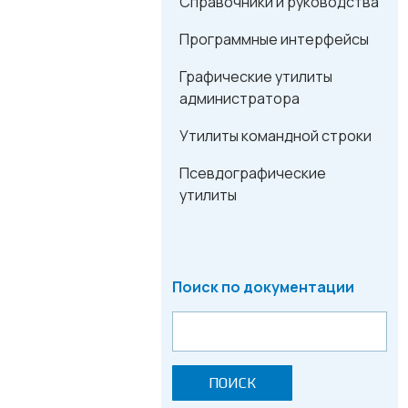
Справочники и руководства
Программные интерфейсы
Графические утилиты
администратора
Утилиты командной строки
Псевдографические
утилиты
Поиск по документации
ПОИСК