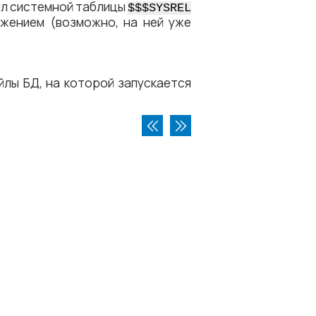
йл системной таблицы
$$$SYSREL
ожением (возможно, на ней уже
лы БД, на которой запускается