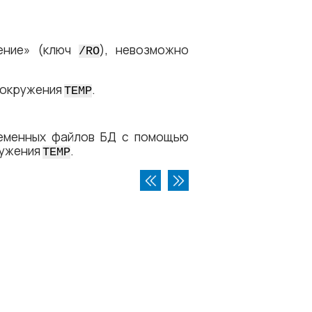
тение» (ключ
), невозможно
/RO
 окружения
.
TEMP
ременных файлов БД с помощью
ружения
.
TEMP