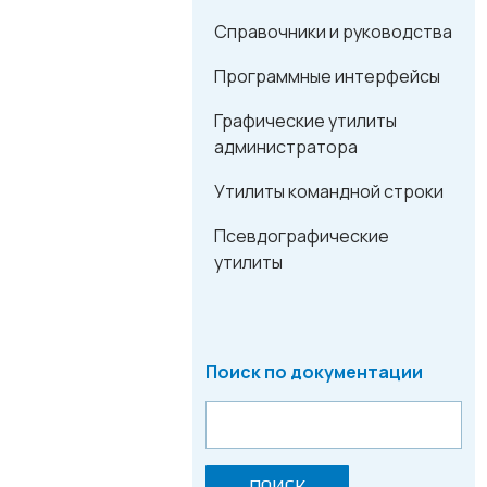
Справочники и руководства
Программные интерфейсы
Графические утилиты
администратора
Утилиты командной строки
Псевдографические
утилиты
Поиск по документации
ПОИСК