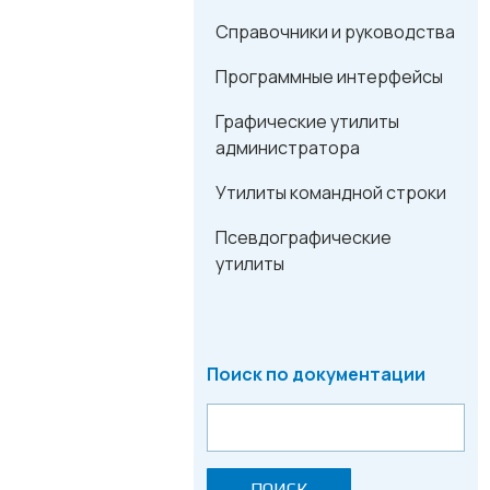
Справочники и руководства
Программные интерфейсы
Графические утилиты
администратора
Утилиты командной строки
Псевдографические
утилиты
Поиск по документации
ПОИСК