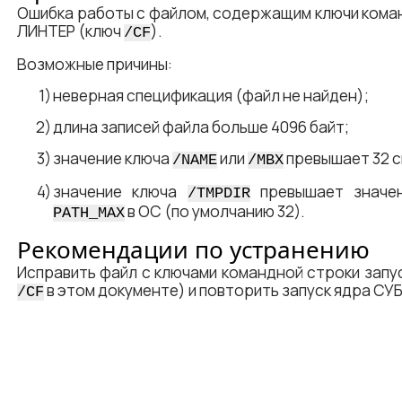
Ошибка работы с файлом, содержащим ключи кома
ЛИНТЕР (ключ
).
/CF
Возможные причины:
неверная спецификация (файл не найден);
длина записей файла больше 4096 байт;
значение ключа
или
превышает 32 с
/NAME
/MBX
значение ключа
превышает значен
/TMPDIR
в ОС (по умолчанию 32).
PATH_MAX
Рекомендации по устранению
Исправить файл с ключами командной строки запу
в этом документе) и повторить запуск ядра СУ
/CF