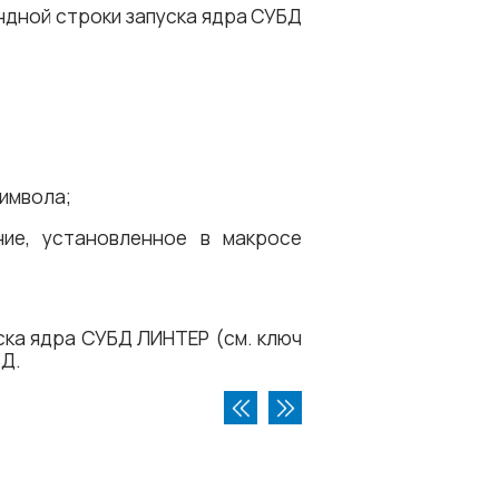
ндной строки запуска ядра СУБД
имвола;
ие, установленное в макросе
ска ядра СУБД ЛИНТЕР (см. ключ
БД.