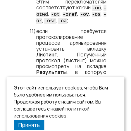
Этим переключателям
соответствуют ключи
,
-ou
-
,
,
,
,
,
otwd
-ot
-oref
-ov
-os
-
,
,
;
or
-osr
-oa
если требуется
протоколирование
процесса архивирования
установить вкладку
Листинг
. Полученный
протокол (листинг) можно
просмотреть на вкладке
Результаты
, в которую
программа переходит
автоматически;
Этот сайт использует cookies, чтобы Вам
нажать кнопку
ОК
;
было удобнее им пользоваться.
Продолжая работу с нашим сайтом, Вы
для отказа от
соглашаетесь с
нашей политикой
архивирования БД нажать
кнопку
Выход
.
использования cookies
.
Принять