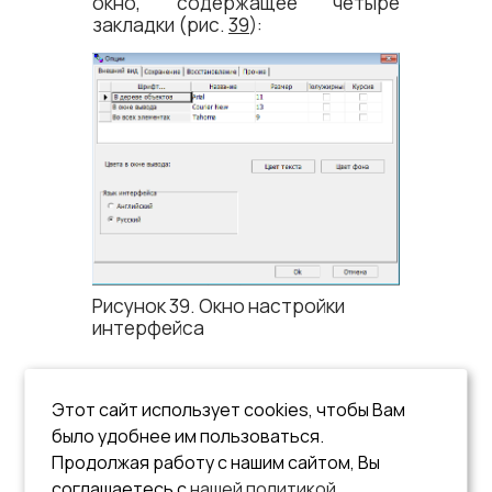
окно, содержащее четыре
закладки (рис.
39
):
Рисунок 39. Окно настройки
интерфейса
Закладка Шрифты
Этот сайт использует cookies, чтобы Вам
Закладка Сохранение
было удобнее им пользоваться.
Закладка Восстановление
Продолжая работу с нашим сайтом, Вы
Закладка Прочие
соглашаетесь с
нашей политикой