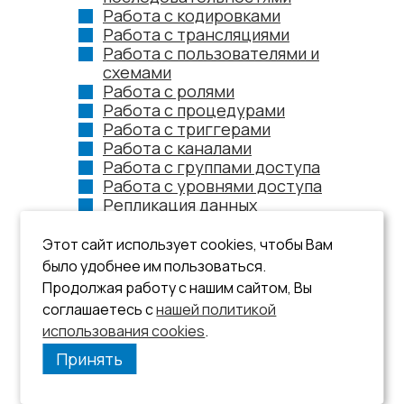
Работа с кодировками
Работа с трансляциями
Работа с пользователями и
схемами
Работа с ролями
Работа с процедурами
Работа с триггерами
Работа с каналами
Работа с группами доступа
Работа с уровнями доступа
Репликация данных
Работа со станциями
Работа с устройствами
Этот сайт использует cookies, чтобы Вам
хранения данных
было удобнее им пользоваться.
Работа с событиями
Продолжая работу с нашим сайтом, Вы
Протоколирование
соглашаетесь с
нашей политикой
использования cookies
.
Принять