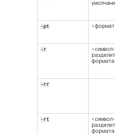
умолчанию​>]
<​формат даты​>
-pt
<​символ-
-r
разделитель для
формата 2​>
-rr
<​символ-
-rt
разделитель для
формата 3​>