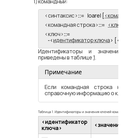
командный:
<​синтаксис​>
loarel [
командная 
::=
<​командная строка​>
ключ
[{<​
::=
<​ключ​>
::=
-<​
идентификатор ключа
​> [<​пробел
Идентификаторы и значения клю
приведены в таблице
1
.
Примечание
Если командная строка не зад
справочную информацию о ключах.
Таблица 1. Идентификаторы и значения ключей командной стро
<​идентификатор
<​значение ключ
ключа​>