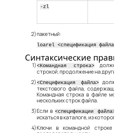
-zl
пакетный:
loarel <​спецификация файла​>
Синтаксические правила
должна быть
<​Командная строка​>
строкой, продолжение на других строк
должна ука
<​Спецификация файла​>
текстового файла, содержащего ком
Командная строка в файле может бы
нескольких строк файла.
Если в
путь н
<​спецификации файла​>
искаться в каталоге, из которого запу
Ключи в командной строке можно