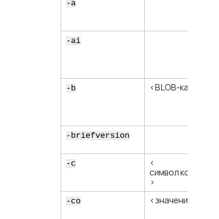
-a
-ai
<​BLOB-каталог​>
-b
-briefversion
<​
-c
символ коммента
>
<​значение​>
-co