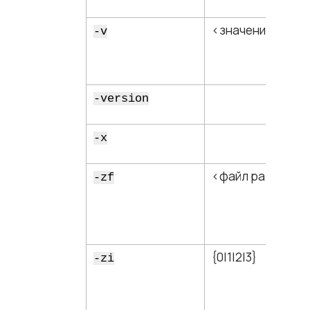
<​значение​>
-v
-version
-x
<​файл разметки​
-zf
{0|1|2|3}
-zi