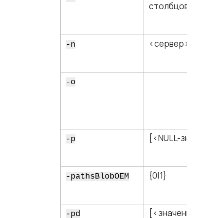
столбцов​>
<​сервер​>
-n
-o
[<​NULL-значение
-p
{0|1}
-pathsBlobOEM
[<​значение по
-pd