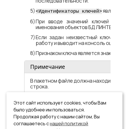
последовательности.
являются 
<​Идентификаторы ключей​>
При вводе значений ключей должн
именования объектов БД ЛИНТЕР.
Если задан неизвестный ключ, то у
работу и выводит на консоль ошибочны
Признаком ключа является знак минус «
Примечание
В пакетном файле должна находиться то
строка.
Целевой БД для утилиты является лока
Этот сайт использует cookies, чтобы Вам
установленная на том компьютере, где вып
было удобнее им пользоваться.
Для работы с другой локальной БД или 
Продолжая работу с нашим сайтом, Вы
использовать ключ
.
-n
соглашаетесь с
нашей политикой