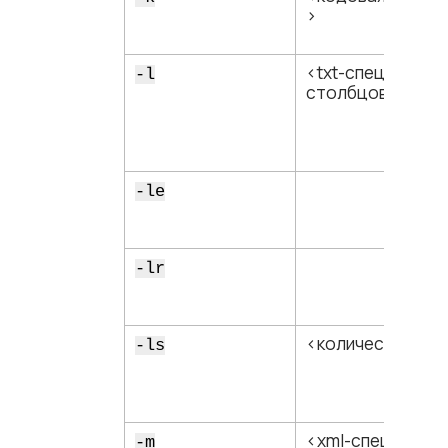
>
<​txt-спецификац
-l
столбцов​>
-le
-lr
<​количество стр
-ls
<​xml-специфика
-m