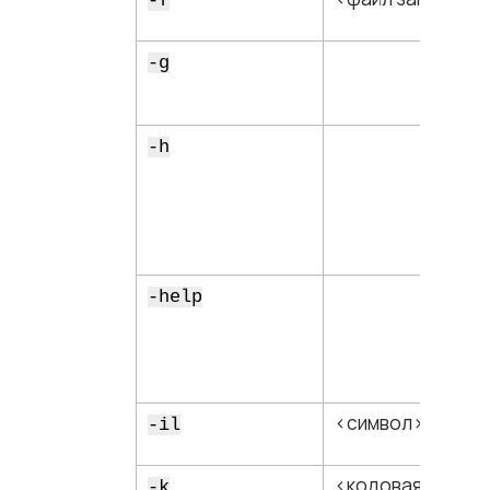
-f
-g
-h
-help
<​символ​>
-il
<​кодовая страни
-k