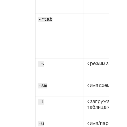
-rtab
<​режим загрузки
-s
<​имя схемы​>
-sm
<​загружаемая
-t
таблица​>
<​имя/пароль​>
-u