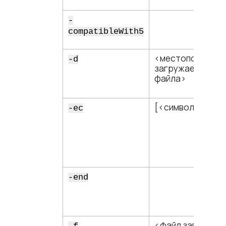
-
compatibleWith5
<​местоположен
-d
загружаемого
файла​>
[<​символ​>]
-ec
-end
<​файл загрузки​>