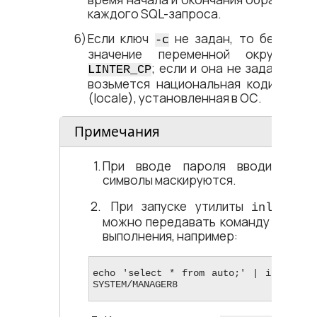
каждого SQL-запроса.
Если ключ
не задан, то берется
-c
значение переменной окружения
; если и она не задана, то
LINTER_CP
возьмется национальная кодировка
(locale), установленная в ОС.
Примечания
При вводе пароля вводимые
символы маскируются.
При запуске утилиты
ей
inl
можно передавать команду для
выполнения, например:
echo 'select * from auto;' | inl -u 
SYSTEM/MANAGER8