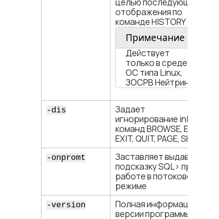
целью последующего
отображения по
команде HISTORY
Примечание
Действует
только в среде
ОС типа Linux,
ЗОСРВ Нейтрино
Задает
-dis
игнорирование inl-
команд BROWSE, EDIT,
EXIT, QUIT, PAGE, SH
Заставляет выдавать
-onpromt
подсказку SQL​> при
работе в потоковом
режиме
Полная информация о
-version
версии программы