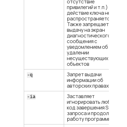
отсутствие
привилегий и т.п.)
действие ключа не
распространяется.
Также запрещает
выдачу на экран
диагностического
сообщения c
уведомлением об
удалении
несуществующих
объектов
Запрет выдачи
-q
информации об
авторских правах
Заставляет
-ia
игнорировать любой
код завершения SQL-
запроса и продолжать
работу программы