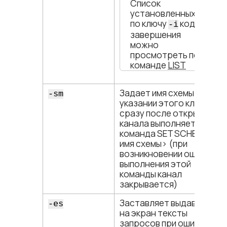
Список
установленных
по ключу
кодов
-i
завершения
можно
просмотреть по
команде
LIST
Задает имя схемы. При
-sm
указании этого ключа
сразу после открытия
канала выполняется
команда SET SCHEMA <​
имя схемы​> (при
возникновении ошибки
выполнения этой
команды канал
закрывается)
Заставляет выдавать
-es
на экран тексты
запросов при ошибках,