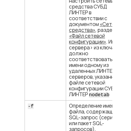
настроить сетевые
средства СУБД
ЛИНТЕР в
соответствии с
документом
«Сетевые
средства»
, раздел
«Файл сетевой
конфигурации»
. Имя <​
сервера​> из ключа
должно
соответствовать
имени одному из
удаленных ЛИНТЕР-
серверов, указанных в
файле сетевой
конфигурации СУБД
ЛИНТЕР
nodetab
Определение имени
-f
файла, содержащего
SQL-запрос (серию
или пакет SQL-
запросов),