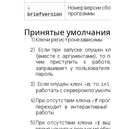
Номер версии сборки
-
программы
briefversion
Принятые умолчания
Ключи регистронезависимы.
Если при запуске опущен ключ
-u
(вместе с аргументами), то прежде
чем приступить к работе,
inl
запрашивает у пользователя имя и
пароль.
Если опущен ключ
, то
будет
-n
inl
работать с сервером по умолчанию.
При отсутствии ключа
программа
-f
переходит в интерактивный режим
работы.
При отсутствии ключа
выдается
-t
время начала и окончания обработки