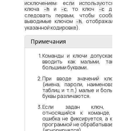
исключением: если используются оба
ключа
и
, то ключ
должен
-h
-c
-c
следовать первым, чтобы сообщения,
выводимые ключом
, отображались в
-h
указанной кодировке).
Примечания
Команды и ключи допускается
вводить как малыми, так и
большими буквами.
При вводе значений ключей
(имена, пароли, наименования
таблиц и т.п.) малые и большие
буквы различаются.
Если задан ключ, не
относящийся к команде, то
ошибка не фиксируется, а ключ
программой не обрабатывается
(игнорируется).