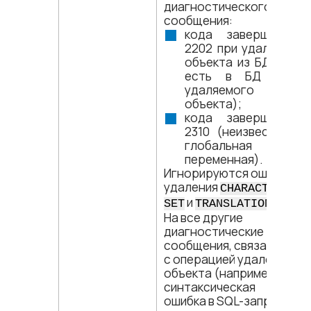
диагностического
сообщения:
кода завершения
2202 при удалении
объекта из БД (то
есть в БД нет
удаляемого
объекта);
кода завершения
2310 (неизвестная
глобальная
переменная).
Игнорируются ошибки
удаления
CHARACTER
и
.
SET
TRANSLATION
На все другие
диагностические
сообщения, связанные
с операцией удаления
объекта (например,
синтаксическая
ошибка в SQL-запросе,