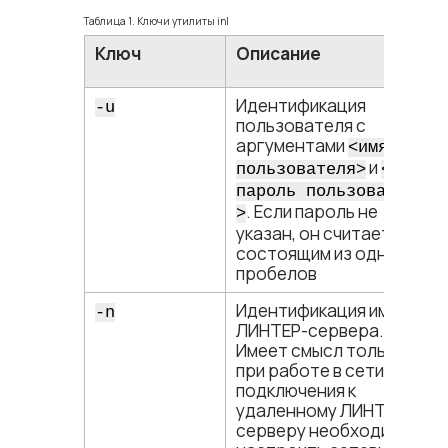
Таблица 1. Ключи утилиты inl
Ключ
Описание
Идентификация
-u
пользователя с
аргументами
<​имя
и
пользователя​>
<​
пароль пользователя​
. Если пароль не
>
указан, он считается
состоящим из одних
пробелов
Идентификация имени
-n
ЛИНТЕР-сервера.
Имеет смысл только
при работе в сети. Для
подключения к
удаленному ЛИНТЕР-
серверу необходимо