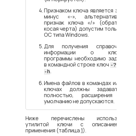
Признаком ключа является знак
минус «-», альтернативный
признак ключа «/» (обратная
косая черта) допустим только в
ОС типа Windows.
Для получения справочной
информации о ключах
программы необходимо задать
в командной строке ключ
или
-?
.
-h
Имена файлов в командах и/или
ключах должны задаваться
полностью, расширения по
умолчанию не допускаются.
Ниже перечислены используемые
утилитой ключи с описанием их
применения (таблица
1
).