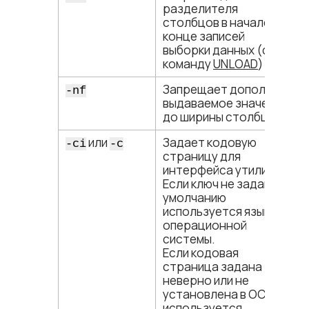
разделителя
столбцов в начале и
конце записей
выборки данных (см.
команду
UNLOAD
)
Запрещает дополнять
-nf
выдаваемое значение
до ширины столбца
или
Задает кодовую
-ci
-c
страницу для
интерфейса утилиты.
Если ключ не задан, по
умолчанию
используется язык
операционной
системы.
Если кодовая
страница задана
неверно или не
установлена в ОС,
используется