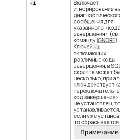
Включает
-i
игнорирование выдачи
диагностического
сообщения для
указанного <​кода
завершения​> (см.
команду
IGNORE
).
Ключей
,
-i
включающих
различные коды
завершения, в SQL-
скрипте может быть
несколько, при этом
ключ действует как
переключатель: если <​
код завершения​> еще
не установлен, то он
устанавливается,
если уже установлен,
то сбрасывается
Примечание