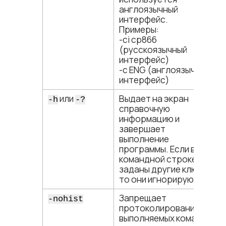
англоязычный
интерфейс.
Примеры:
-ci cp866
(русскоязычный
интерфейс)
-c ENG (англоязычный
интерфейс)
или
Выдает на экран
-h
-?
справочную
информацию и
завершает
выполнение
программы. Если в
командной строке
заданы другие ключи,
то они игнорируются
Запрещает
-nohist
протоколирование
выполняемых команд с