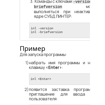
Команды с ключами
и
-version
-
могут
briefversion
выполняться при неактивном
ядре СУБД ЛИНТЕР:
inl -version

inl -briefversion
Пример
Для запуска программы:
набрать имя программы и нажать
клавишу
<​Enter​>
:
inl <​Enter​>
появится заставка программы и
приглашение для ввода имени
пользователя: