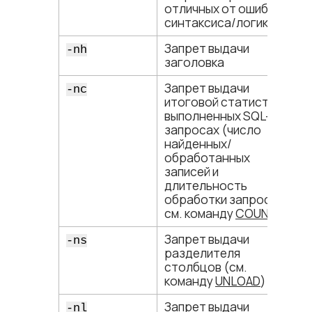
отличных от ошибок
синтаксиса/логики
Запрет выдачи
-nh
заголовка
Запрет выдачи
-nc
итоговой статистики о
выполненных SQL-
запросах (число
найденных/
обработанных
записей и
длительность
обработки запроса –
см. команду
COUNT
)
Запрет выдачи
-ns
разделителя
столбцов (см.
команду
UNLOAD
)
Запрет выдачи
-nl