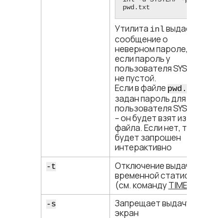
pwd.txt
Утилита
выдаст
inl
сообщение о
неверном пароле,
если пароль у
пользователя SYSTEM
не пустой.
Если в файле
pwd.txt
задан пароль для
пользователя SYSTEM
– он будет взят из
файла. Если нет, то
будет запрошен
интерактивно
Отключение выдачи
-t
временной статистики
(см. команду
TIME
)
Запрещает выдачу на
-s
экран