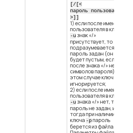
[/[<​
пароль пользователя​
>]]
1) если после имени
пользователя в ключе
знак «/»
-u
присутствует, то
подразумевается, что
пароль задан (он
будет пустым, если
после знака «/» нет
символов пароля), и в
этом случае ключ
-p
игнорируется;
2) если после имени
пользователя в ключе
знака «/» нет, то
-u
пароль не задан, и
тогда при наличии
ключа
пароль
-p
берется из файла.
Параметры файла