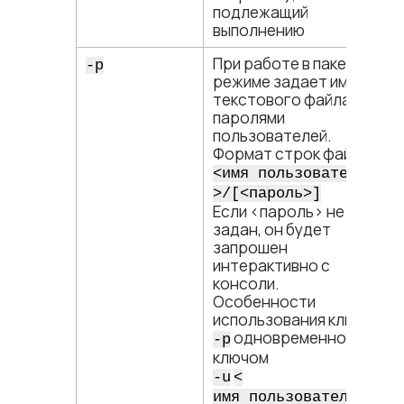
подлежащий
выполнению
При работе в пакетном
-p
режиме задает имя
текстового файла с
паролями
пользователей.
Формат строк файла:
<​имя пользователя​
>/[<​пароль​>]
Если <​пароль​> не
задан, он будет
запрошен
интерактивно с
консоли.
Особенности
использования ключа
одновременно с
-p
ключом
-u
<​
имя пользователя​>