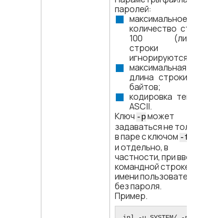
паролей:
максимальное
количество строк:
100 (лишние
строки
игнорируются);
максимальная
длина строки: 100
байтов;
кодировка текста:
ASCII.
Ключ
может
-p
задаваться не только
в паре с ключом
, но
-f
и отдельно, в
частности, при вводе в
командной строке
имени пользователя
без пароля.
Пример.
inl -u SYSTEM/ -p 