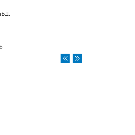
 БД.
»
.