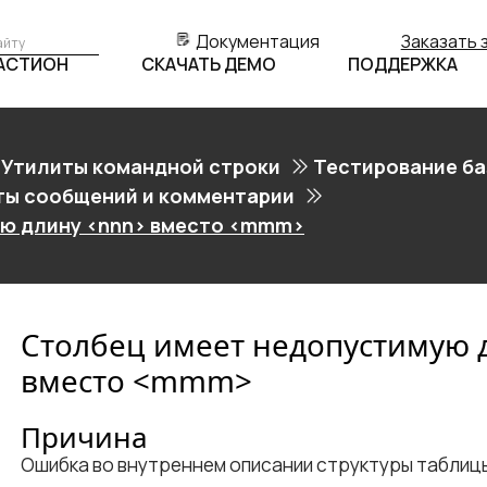
Документация
Заказать 
БАСТИОН
СКАЧАТЬ ДЕМО
ПОДДЕРЖКА
Утилиты командной строки
Тестирование ба
ты сообщений и комментарии
ю длину <nnn> вместо <mmm>
Столбец имеет недопустимую д
вместо <​mmm​>
Причина
Ошибка во внутреннем описании структуры таблиц