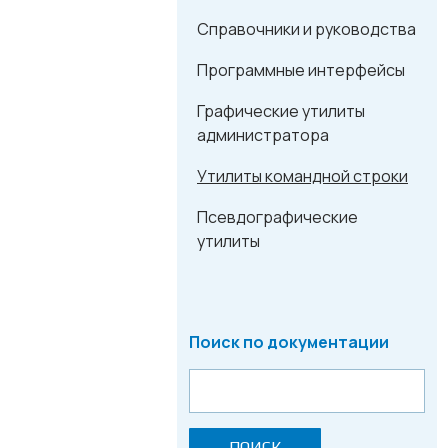
Справочники и руководства
Программные интерфейсы
Графические утилиты
администратора
Утилиты командной строки
Псевдографические
утилиты
Поиск по документации
ПОИСК