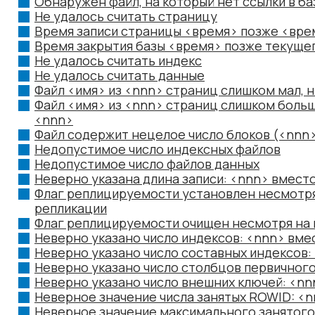
Обнаружен файл, на который нет ссылки в ба
Не удалось считать страницу
Время записи страницы <время> позже <вре
Время закрытия базы <время> позже текуще
Не удалось считать индекс
Не удалось считать данные
Файл <имя> из <nnn> страниц слишком мал, 
Файл <имя> из <nnn> страниц слишком боль
<nnn>
Файл содержит нецелое число блоков (<nnn>
Недопустимое число индексных файлов
Недопустимое число файлов данных
Неверно указана длина записи: <nnn> вмес
Флаг реплицируемости установлен несмотря
репликации
Флаг реплицируемости очищен несмотря на 
Неверно указано число индексов: <nnn> в
Неверно указано число составных индексов
Неверно указано число столбцов первичног
Неверно указано число внешних ключей: <
Неверное значение числа занятых ROWID: 
Неверное значение максимального занятог