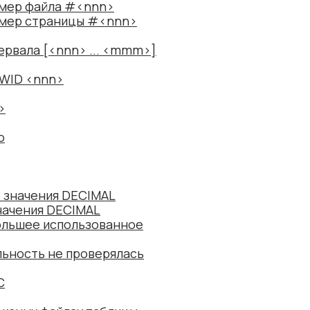
омер файла #<nnn>
омер страницы #<nnn>
ервала [<nnn> ... <mmm>]
OWID <nnn>
>
о
 значения DECIMAL
начения DECIMAL
ольшее использованное
льность не проверялась
C