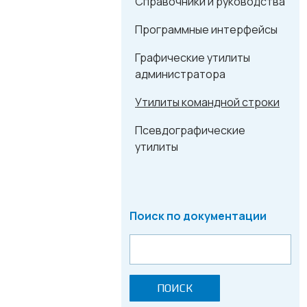
Справочники и руководства
Программные интерфейсы
Графические утилиты
администратора
Утилиты командной строки
Псевдографические
утилиты
Поиск по документации
ПОИСК