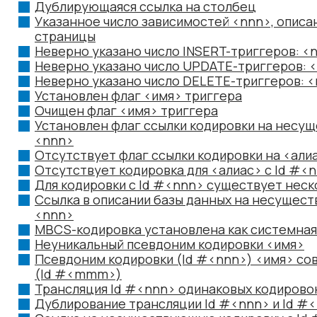
Дублирующаяся ссылка на столбец
Указанное число зависимостей <nnn>, описа
страницы
Неверно указано число INSERT-триггеров: 
Неверно указано число UPDATE-триггеров:
Неверно указано число DELETE-триггеров:
Установлен флаг <имя> триггера
Очищен флаг <имя> триггера
Установлен флаг ссылки кодировки на несущ
<nnn>
Отсутствует флаг ссылки кодировки на <али
Отсутствует кодировка для <алиас> с Id #<
Для кодировки с Id #<nnn> существует неск
Ссылка в описании базы данных на несущест
<nnn>
MBCS-кодировка установлена как системная
Неуникальный псевдоним кодировки <имя>
Псевдоним кодировки (Id #<nnn>) <имя> со
(Id #<mmm>)
Трансляция Id #<nnn> одинаковых кодирово
Дублирование трансляции Id #<nnn> и Id 