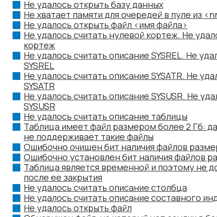
Не удалось открыть базу данных
Не хватает памяти для очередей в пуле из <
Не удалось открыть файл <имя файла>
Не удалось считать нулевой кортеж. Не уда
кортеж
Не удалось считать описание SYSREL. Не уда
SYSREL
Не удалось считать описание SYSATR. Не уд
SYSATR
Не удалось считать описание SYSUSR. Не уд
SYSUSR
Не удалось считать описание таблицы
Таблица имеет файл размером более 2 Гб: д
не поддерживает такие файлы
Ошибочно очищен бит наличия файлов разме
Ошибочно установлен бит наличия файлов р
Таблица является временной и поэтому не д
после ее закрытия
Не удалось считать описание столбца
Не удалось считать описание составного ин
Не удалось открыть файл