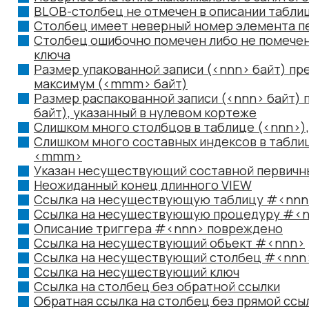
BLOB-столбец не отмечен в описании табли
Столбец имеет неверный номер элемента п
Столбец ошибочно помечен либо не помечен
ключа
Размер упакованной записи (<nnn> байт) п
максимум (<mmm> байт)
Размер распакованной записи (<nnn> байт
байт), указанный в нулевом кортеже
Слишком много столбцов в таблице (<nnn>
Слишком много составных индексов в таблиц
<mmm>
Указан несуществующий составной первичн
Неожиданный конец длинного VIEW
Ссылка на несуществующую таблицу #<nnn
Ссылка на несуществующую процедуру #<
Описание триггера #<nnn> повреждено
Ссылка на несуществующий объект #<nnn>
Ссылка на несуществующий столбец #<nn
Ссылка на несуществующий ключ
Ссылка на столбец без обратной ссылки
Обратная ссылка на столбец без прямой ссы