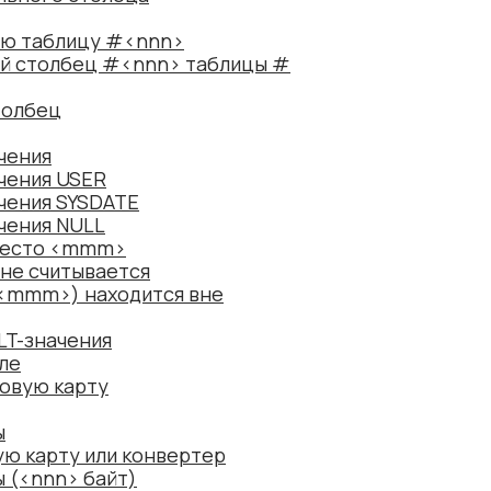
ую таблицу #<nnn>
й столбец #<nnn> таблицы #
толбец
чения
чения USER
чения SYSDATE
чения NULL
вместо <mmm>
 не считывается
:<mmm>) находится вне
LT-значения
ле
товую карту
ы
ую карту или конвертер
 (<nnn> байт)