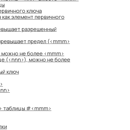
цы
ервичного ключа
 как элемент первичного
ревышает разрешенный
) превышает предел (<mmm>
), можно не более <mmm>
е (<nnn>), можно не более
ый ключ
>
nnn>
n> таблицы #<mmm>
лки