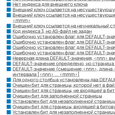
Нет индекса для внешнего ключа
Внешний ключ ссылается на несуществующ
Внешний ключ ссылается на несуществующи
<mmm>
Внешний ключ ссылается на неуникальный с
Код индекса 3, но AS-файл не задан
Ошибочно установлен флаг для DEFAULT-зна
Ошибочно установлен флаг для DEFAULT-зна
Ошибочно установлен флаг для DEFAULT-зна
Ошибочно установлен флаг для DEFAULT-зна
Неверная длина DEFAULT-значения, <nnn> 
DEFAULT-значение определено, но страница
DEFAULT-значение (смещение:<nnn>, длина
интервала [<nnn> ... <mmm>]
Для одного столбца установлены два DEFAU
Очищен бит для страницы, которой нет в фай
Очищен бит для страницы, не входящей в би
Очищен бит для заполненной страницы
Установлен бит для незаполненной страниц
Очищен бит для страницы, входящей в битов
Установлен бит для незаполненной страницы