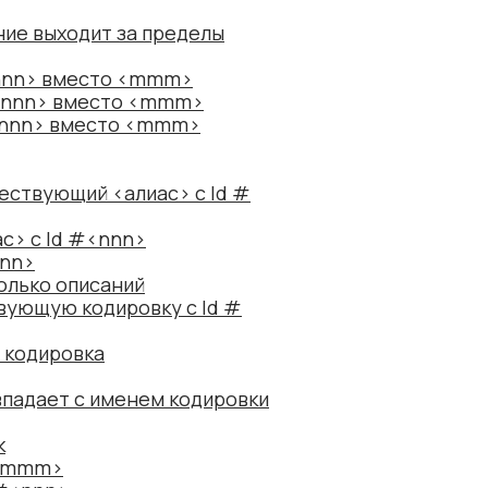
ние выходит за пределы
<nnn> вместо <mmm>
 <nnn> вместо <mmm>
 <nnn> вместо <mmm>
ествующий <алиас> с Id #
ас> с Id #<nnn>
nnn>
олько описаний
вующую кодировку с Id #
 кодировка
впадает с именем кодировки
к
#<mmm>