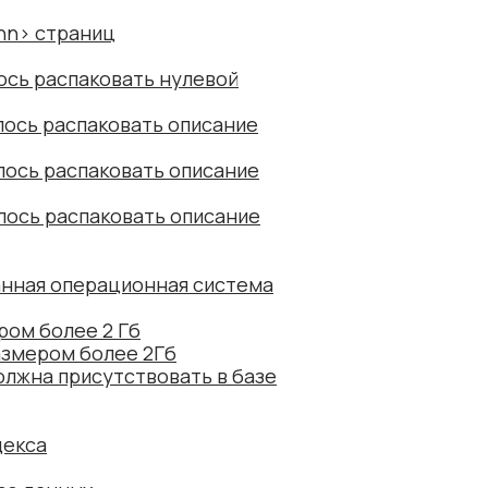
nnn> страниц
лось распаковать нулевой
лось распаковать описание
алось распаковать описание
алось распаковать описание
анная операционная система
ром более 2 Гб
азмером более 2Гб
олжна присутствовать в базе
декса