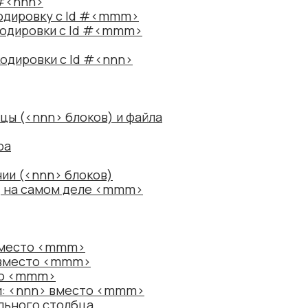
 #<nnn>
одировку с Id #<mmm>
кодировки с Id #<mmm>
одировки с Id #<nnn>
цы (<nnn> блоков) и файла
ра
ии (<nnn> блоков)
в, на самом деле <mmm>
вместо <mmm>
 вместо <mmm>
то <mmm>
си: <nnn> вместо <mmm>
ального столбца