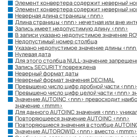
Элемент конвертера содержит неверный н
Элемент конвертера содержит неверный н
Неверная длина страницы <nnn>
Длина страницы <nnn> нечетная или вне инт
Запись имеет недопустимую длину <nnn>
В записи указано недопустимое значение R
Недопустимый номер столбца
Указано недопустимое значение длины <nnn
Нулевая дата
Для этого столбца NULL-значение запрещен
Запись SECURITY повреждена
Неверный формат даты
Неверный формат значения DECIMAL
Превышено число цифр дробной части <nnn>
Превышено число цифр целой части <nnn> з
Значение AUTOINC <nnn> превосходит наиб
значение <mmm>
Для данного AUTOINC значения <nnn> уника
Повторяющееся значение AUTOINC <nnn>
Повторяющиеся значения в столбце AUTOIN
Значение AUTOROWID <nnn> вместо <mmm>