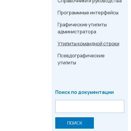
Справочники и руководства
Программные интерфейсы
Графические утилиты
администратора
Утилиты командной строки
Псевдографические
утилиты
Поиск по документации
ПОИСК