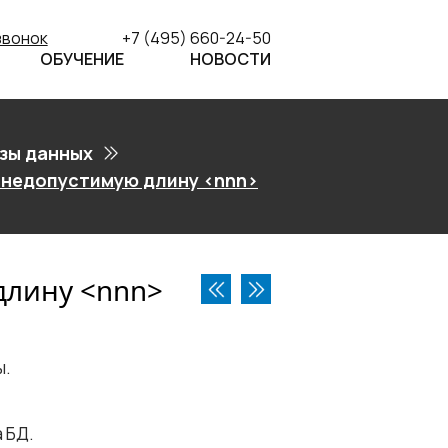
звонок
+7 (495) 660-24-50
ОБУЧЕНИЕ
НОВОСТИ
зы данных
 недопустимую длину <nnn>
лину <​nnn​>
ы.
 БД.