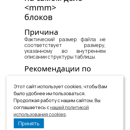
<​mmm​>
блоков
Причина
Фактический размер файла не
соответствует размеру,
указанному во внутреннем
описании структуры таблицы.
Рекомендации по
устранению
Выполнить
с ключом
.
testdb
-r
Этот сайт использует cookies, чтобы Вам
Во внутреннем описании
было удобнее им пользоваться.
структуры таблицы размер
Продолжая работу с нашим сайтом, Вы
файла будет приведен в
соглашаетесь с
нашей политикой
соответствие фактическому
использования cookies
размеру.
.
Принять