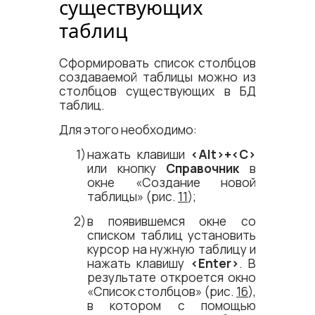
существующих
таблиц
Сформировать список столбцов
создаваемой таблицы можно из
столбцов существующих в БД
таблиц.
Для этого необходимо:
нажать клавиши
<​Alt​>+<​С​>
или кнопку
Справочник
в
окне «Создание новой
таблицы» (рис.
11
);
в появившемся окне со
списком таблиц установить
курсор на нужную таблицу и
нажать клавишу
<​Enter​>
. В
результате откроется окно
«Список столбцов» (рис.
16
),
в котором с помощью