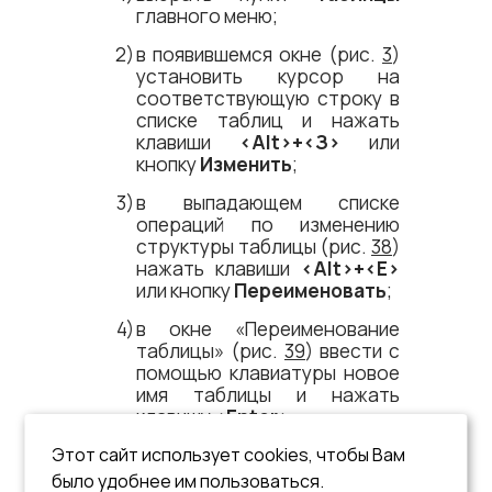
главного меню;
в появившемся окне (рис.
3
)
установить курсор на
соответствующую строку в
списке таблиц и нажать
клавиши
<​Alt​>+<​З​>
или
кнопку
Изменить
;
в выпадающем списке
операций по изменению
структуры таблицы (рис.
38
)
нажать клавиши
<​Alt​>+<​Е​>
или кнопку
Переименовать
;
в окне «Переименование
таблицы» (рис.
39
) ввести с
помощью клавиатуры новое
имя таблицы и нажать
клавишу
<​Enter​>
.
Этот сайт использует cookies, чтобы Вам
было удобнее им пользоваться.