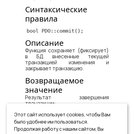
Синтаксические
правила
bool PDO::commit();
Описание
Функция сохраняет (фиксирует)
в БД внесенные текущей
транзакцией изменения и
закрывает транзакцию.
Возвращаемое
значение
Результат завершения
транзакции:
– данные сохранены в
Этот сайт использует cookies, чтобы Вам
true
БД;
было удобнее им пользоваться.
Продолжая работу с нашим сайтом, Вы
– неуспешное
false