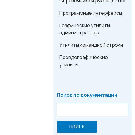
Справочники и руководства
Программные интерфейсы
Графические утилиты
администратора
Утилиты командной строки
Псевдографические
утилиты
Поиск по документации
ПОИСК