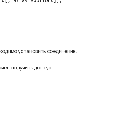
rd[, array $options]); 
бходимо установить соединение.
димо получить доступ.