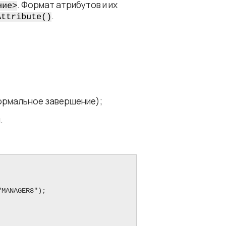
. Формат атрибутов и их
ние​>
.
Attribute()
ормальное завершение);
.
MANAGER8");
