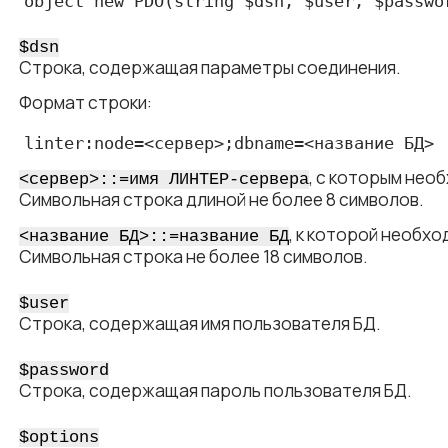
object new PDO(string $dsn, $user, $passwo
$dsn
Строка, содержащая параметры соединения.
Формат строки:
linter:node=<​сервер​>;dbname=<​название БД​>
, с которым нео
<​сервер​>::=имя ЛИНТЕР-сервера
Символьная строка длиной не более 8 символов.
, к которой необхо
<​название БД​>::=название БД
Символьная строка не более 18 символов.
$user
Строка, содержащая имя пользователя БД.
$password
Строка, содержащая пароль пользователя БД.
$options