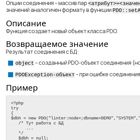
Опции соединения – массив пар
<​атрибут​>=<​значе
значений аналогичен формату в функции
PDO::set
Описание
Функция создает новый объект класса PDO.
Возвращаемое значение
Результат соединения с БД:
– созданный PDO-объект соединения (н
object
– при ошибке соединения
PDOException-объект
Пример
<​?php

try

{

$dbh = new PDO("linter:node=;dbname=DEMO","SYSTEM","
   /* Тут работа с БД

      ...

   */

   $dbh = null;
