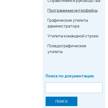
Справочники и руководства
Программные интерфейсы
Графические утилиты
администратора
Утилиты командной строки
Псевдографические
утилиты
Поиск по документации
ПОИСК