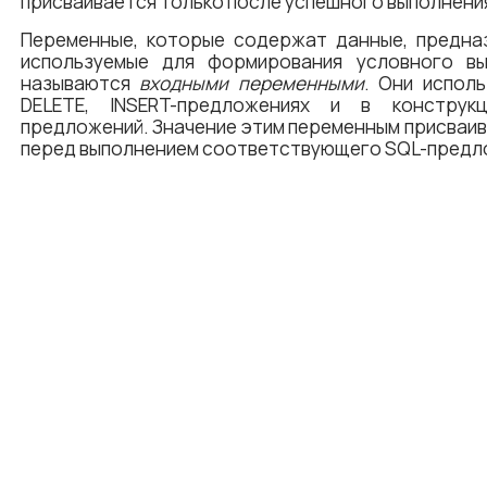
присваивается только после успешного выполнени
Переменные, которые содержат данные, предназ
используемые для формирования условного вы
называются
входными переменными
. Они испол
DELETE, INSERT-предложениях и в констру
предложений. Значение этим переменным присваив
перед выполнением соответствующего SQL-предл