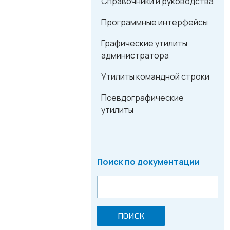
Справочники и руководства
Программные интерфейсы
Графические утилиты
администратора
Утилиты командной строки
Псевдографические
утилиты
Поиск по документации
ПОИСК