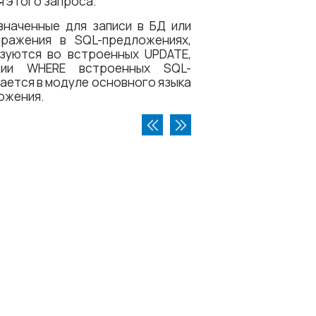
я этого запроса.
наченные для записи в БД или
ражения в SQL-предложениях,
ьзуются во встроенных UPDATE,
кции WHERE встроенных SQL-
ается в модуле основного языка
ожения.