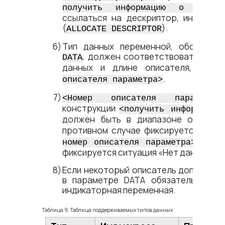
получить информацию о дескрип
ссылаться на дескриптор, инициали
(
).
ALLOCATE DESCRIPTOR
Тип данных переменной, обозначе
, должен соответствовать или п
DATA
данных и длине описателя, указ
.
описателя параметра​>
<​Номер описателя параметра​>
конструкции
<​получить информацию
должен быть в диапазоне от 1 д
противном случае фиксируется ошиб
больш
номер описателя параметра​>
фиксируется ситуация «Нет данных».
Если некоторый описатель допускает 
в параметре DATA обязательно до
индикаторная переменная.
Таблица 9. Таблица поддерживаемых типов данных