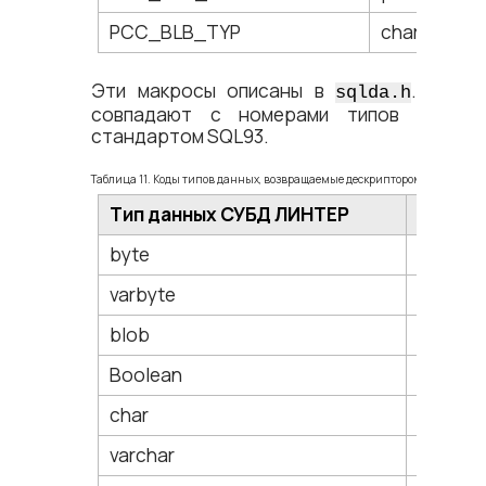
PCC_BLB_TYP
char[24]
Эти макросы описаны в
. Их чи
sqlda.h
совпадают с номерами типов SQL, п
стандартом SQL93.
Таблица 11. Коды типов данных, возвращаемые дескриптором
Тип данных СУБД ЛИНТЕР
Возвра
byte
PCC_B
varbyte
PCC_B
blob
PCC_B
Boolean
PCC_B
char
PCC_C
varchar
PCC_T