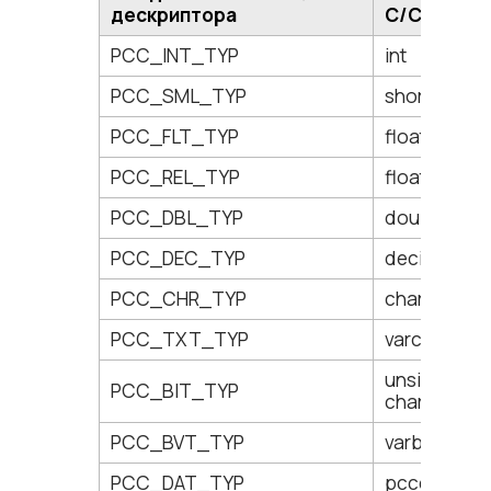
дескриптора
C/C++
PCC_INT_TYP
int
PCC_SML_TYP
short
PCC_FLT_TYP
float
PCC_REL_TYP
float
PCC_DBL_TYP
double
PCC_DEC_TYP
decimal
PCC_CHR_TYP
char[n]
PCC_TXT_TYP
varchar_pci
unsigned
PCC_BIT_TYP
char[n]
PCC_BVT_TYP
varbit_pci(
PCC_DAT_TYP
pccdate