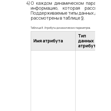
О каждом динамическом параметре
информацию, которая рассмотр
Поддерживаемые типы данных динами
рассмотрены в таблице
9
.
Таблица 8. Атрибуты динамических параметров
Тип
Имя атрибута
данных
Оп
атрибута
Тип
пар
по
оп
DE
фо
па
пре
по
зна
по
DE