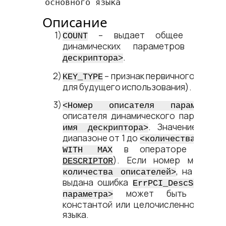
основного языка
Описание
– выдает общее количест
COUNT
динамических параметров в д
.
дескриптора​>
– признак первичного ключа
KEY_TYPE
для будущего использования).
<​Номер описателя параметра​>
описателя динамического параметр
. Значение долж
имя дескриптора​>
диапазоне от 1 до
<​количества описа
в операторе
WITH MAX
EXEC
). Если номер меньше
DESCRIPTOR
, на этапе
количества описателей​>
выдана ошибка
.
ErrPCI_DescSmall
<
может быть задан 
параметра​>
константой или целочисленной пере
языка.