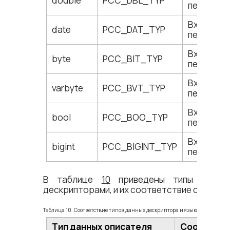
double
PCC_DBL_TYP
переменн
Входные/
date
PCC_DAT_TYP
переменн
Входные/
byte
PCC_BIT_TYP
переменн
Входные/
varbyte
PCC_BVT_TYP
переменн
Входные/
bool
PCC_BOO_TYP
переменн
Входные/
bigint
PCC_BIGINT_TYP
переменн
В таблице
10
приведены типы данных
дескрипторами, и их соответствие с типами
Таблица 10. Соответствие типов данных дескриптора и языка C/C++
Тип данных описателя
Соответст