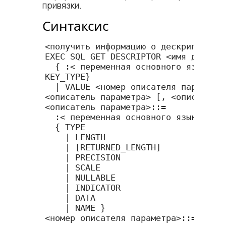
привязки.
Синтаксис
<​получить информацию о дескрипторе​>:
EXEC SQL GET DESCRIPTOR <​имя дескрипт
  { :<​ переменная основного языка​> ={COUNT | 
KEY_TYPE}

  | VALUE <​номер описателя параметра​> }

<​описатель параметра​> [, <​описатель 
<​описатель параметра​>::=

  :<​ переменная основного языка​> =

  { TYPE

    | LENGTH

    | [RETURNED_LENGTH]

    | PRECISION

    | SCALE

    | NULLABLE

    | INDICATOR

    | DATA

    | NAME }

<​номер описателя параметра​>::= перем