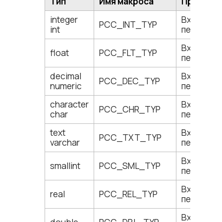
Тип
Имя макроса
Примеча
integer
Входные/
PCC_INT_TYP
int
переменн
Входные/
float
PCC_FLT_TYP
переменн
decimal
Входные/
PCC_DEC_TYP
numeric
переменн
character
Входные/
PCC_CHR_TYP
char
переменн
text
Входные/
PCC_TXT_TYP
varchar
переменн
Входные/
smallint
PCC_SML_TYP
переменн
Входные/
real
PCC_REL_TYP
переменн
Входные/