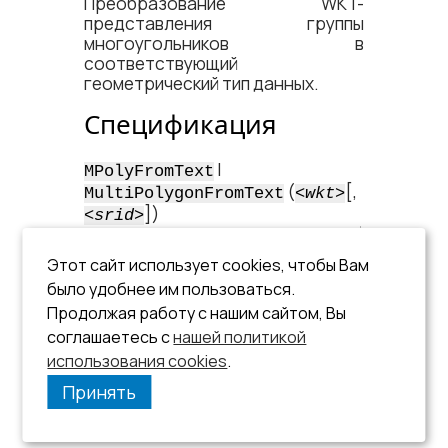
Преобразование WKT-
представления группы
многоугольников в
соответствующий
геометрический тип данных.
Спецификация
|
MPolyFromText
(
[,
MultiPolygonFromText
<​wkt​>
])
<​srid​>
– <​WKT-представление
<​wkt​>
Этот сайт использует cookies, чтобы Вам
группы многоугольников​> | <​
SQL-параметр​>;
было удобнее им пользоваться.
Продолжая работу с нашим сайтом, Вы
– идентификатор
<​srid​>
соглашаетесь с
нашей политикой
системы координат данной
использования cookies
.
группы многоугольников.
Принять