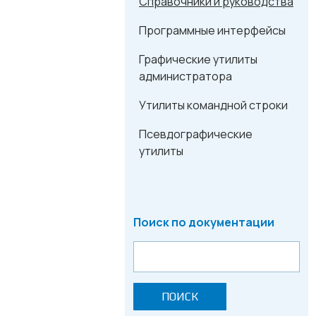
Справочники и руководства
Программные интерфейсы
Графические утилиты
администратора
Утилиты командной строки
Псевдографические
утилиты
Поиск по документации
ПОИСК