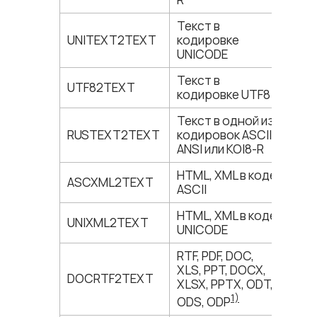
Текст в
UNITEXT2TEXT
кодировке
UNICODE
Текст в
UTF82TEXT
кодировке UTF8
Текст в одной из
RUSTEXT2TEXT
кодировок ASCII,
ANSI или KOI8-R
HTML, XML в коде
ASCXML2TEXT
ASCII
HTML, XML в коде
UNIXML2TEXT
UNICODE
RTF, PDF, DOC,
XLS, PPT, DOCX,
DOCRTF2TEXT
XLSX, PPTX, ODT,
1)
ODS, ODP