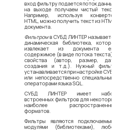
вход фильтру подается поток данных,
на выходе получаем чистый текст.
Например, используя конвертер
HTML, можно получить текст из HTML-
документа.
Фильтром
в СУБД ЛИНТЕР называется
динамическая библиотека, которая
извлекает из документа его
содержимое (в виде потока текста) и
свойства (автор, размер, дата
создания и т.д.). Нужный фильтр
устанавливается при настройке СУБД
или непосредственно специальными
операторами языка SQL.
СУБД ЛИНТЕР имеет набор
встроенных фильтров для некоторых
наиболее распространенных
форматов.
Фильтры являются подключаемыми
модулями (библиотеками), любой