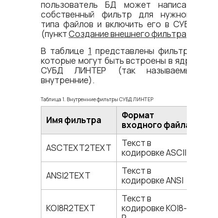
пользователь БД может написать
собственный фильтр для нужного
типа файлов и включить его в СУБД
(пункт
Создание внешнего фильтра
).
В таблице
1
представлены фильтры,
которые могут быть встроены в ядро
СУБД ЛИНТЕР (так называемые
внутренние).
Таблица 1. Внутренние фильтры СУБД ЛИНТЕР
Формат
Имя фильтра
входного файла
Текст в
ASCTEXT2TEXT
кодировке ASCII
Текст в
ANSI2TEXT
кодировке ANSI
Текст в
KOI8R2TEXT
кодировке KOI8-
R