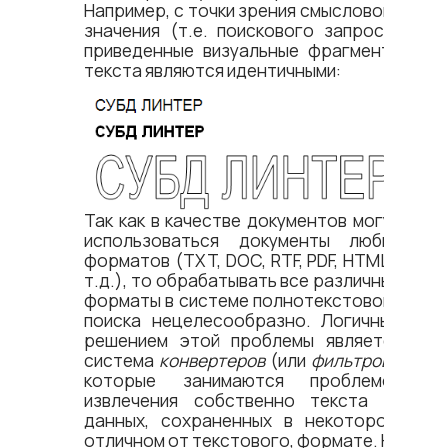
Например, с точки зрения смыслового
значения (т.е. поискового запроса)
приведенные визуальные фрагменты
текста являются идентичными:
Так как в качестве документов могут
использоваться документы любых
форматов (TXT, DOC, RTF, PDF, HTML и
т.д.), то обрабатывать все различные
форматы в системе полнотекстового
поиска нецелесообразно. Логичным
решением этой проблемы является
система
конвертеров
(или
фильтров
),
которые занимаются проблемой
извлечения собственно текста из
данных, сохраненных в некотором,
отличном от текстового, формате. На