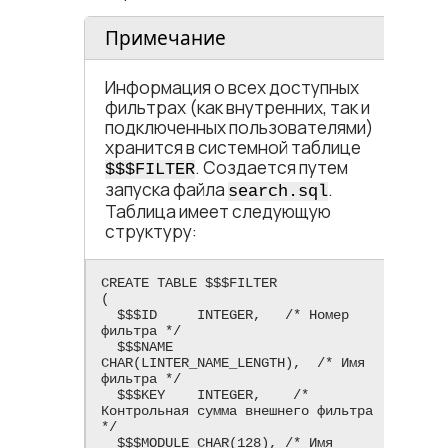
Примечание
Информация о всех доступных
фильтрах (как внутренних, так и
подключенных пользователями)
хранится в системной таблице
. Создается путем
$$$FILTER
запуска файла
.
search.sql
Таблица имеет следующую
структуру:
CREATE TABLE $$$FILTER

(

  $$$ID     INTEGER,   /* Номер 
фильтра */

  $$$NAME   
CHAR(LINTER_NAME_LENGTH),  /* Имя 
фильтра */

  $$$KEY    INTEGER,    /* 
Контрольная сумма внешнего фильтра 
*/

  $$$MODULE CHAR(128), /* Имя 