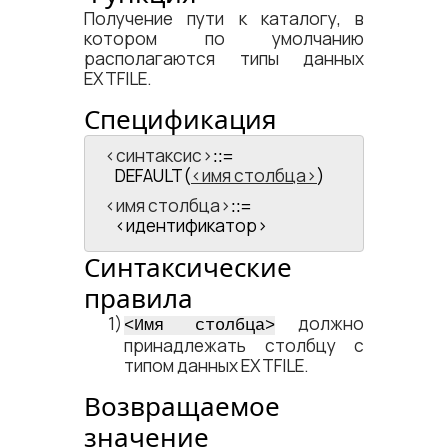
Получение пути к каталогу, в
котором по умолчанию
располагаются типы данных
EXTFILE.
Спецификация
<​синтаксис​>
::=
DEFAULT(
имя столбца
)
<​имя столбца​>
::=
<​идентификатор​>
Синтаксические
правила
должно
<​Имя столбца​>
принадлежать столбцу с
типом данных EXTFILE.
Возвращаемое
значение