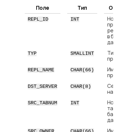
Поле
Тип
Описани
Номер
REPL_ID
INT
правила
репликац
в базе
данных
Тип
TYP
SMALLINT
правила
Имя
REPL_NAME
CHAR(66)
правила
Сервер
DST_SERVER
CHAR(8)
назначен
Номер
SRC_TABNUM
INT
таблицы в
базе
данных
Имя
SRC_OWNER
CHAR(66)