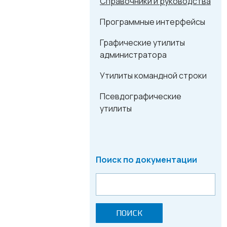
Справочники и руководства
Программные интерфейсы
Графические утилиты
администратора
Утилиты командной строки
Псевдографические
утилиты
Поиск по документации
ПОИСК