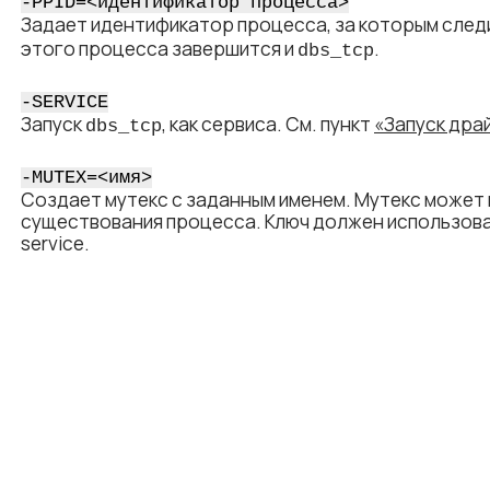
-PPID=<​идентификатор процесса​>
Задает идентификатор процесса, за которым сле
этого процесса завершится и
.
dbs_tcp
-SERVICE
Запуск
, как сервиса. См. пункт
«Запуск дра
dbs_tcp
-MUTEX=<​имя​>
Создает мутекс с заданным именем. Мутекс может
существования процесса. Ключ должен использова
service.