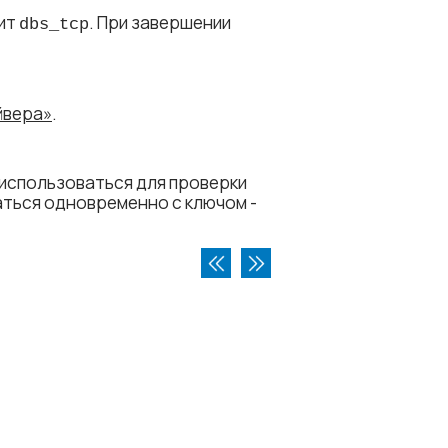
дит
. При завершении
dbs_tcp
йвера»
.
 использоваться для проверки
ться одновременно с ключом -