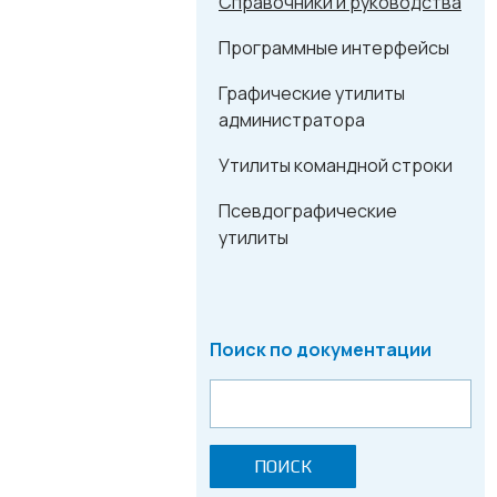
Справочники и руководства
Программные интерфейсы
Графические утилиты
администратора
Утилиты командной строки
Псевдографические
утилиты
Поиск по документации
ПОИСК