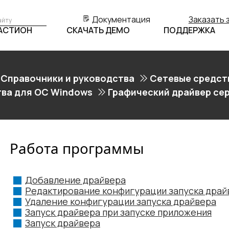
Документация
Заказать 
БАСТИОН
СКАЧАТЬ ДЕМО
ПОДДЕРЖКА
Справочники и руководства
Сетевые средст
тва для ОС Windows
Графический драйвер се
Работа программы
Добавление драйвера
Редактирование конфигурации запуска драй
Удаление конфигурации запуска драйвера
Запуск драйвера при запуске приложения
Запуск драйвера