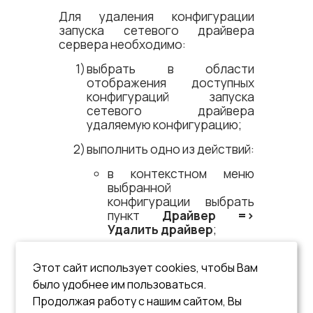
Для удаления конфигурации
запуска сетевого драйвера
сервера необходимо:
выбрать в области
отображения доступных
конфигураций запуска
сетевого драйвера
удаляемую конфигурацию;
выполнить одно из действий:
в контекстном меню
выбранной
конфигурации выбрать
пункт
Драйвер =​>
Удалить драйвер
;
в контекстном меню
Этот сайт использует cookies, чтобы Вам
выбранной
конфигурации выбрать
было удобнее им пользоваться.
пункт
Удалить драйвер
;
Продолжая работу с нашим сайтом, Вы