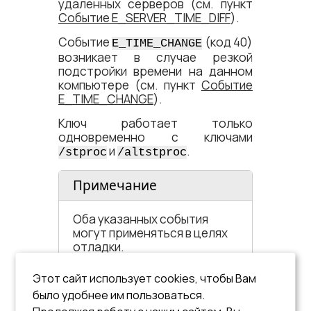
удаленных серверов (см. пункт
Событие E_SERVER_TIME_DIFF
).
Событие
(код 40)
E_TIME_CHANGE
возникает в случае резкой
подстройки времени на данном
компьютере (см. пункт
Событие
E_TIME_CHANGE
).
Ключ работает только
одновременно с ключами
и
.
/stproc
/altstproc
Примечание
Оба указанных события
могут применяться в целях
отладки.
Этот сайт использует cookies, чтобы Вам
Пример
было удобнее им пользоваться.