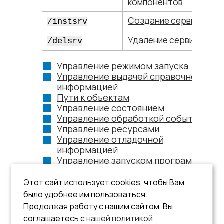
компонентов
Создание сервиса
/instsrv
Удаление сервиса
/delsrv
Управление режимом запуска
Управление выдачей справочной
информацией
Пути к объектам
Управление состоянием
Управление обработкой событий
Управление ресурсами
Управление отладочной
информацией
Управление запуском программ
Управление архивами
Сетевые настройки
Этот сайт использует cookies, чтобы Вам
Управление тестированием
было удобнее им пользоваться.
Управление слежением за
Продолжая работу с нашим сайтом, Вы
процессами
соглашаетесь с
нашей политикой