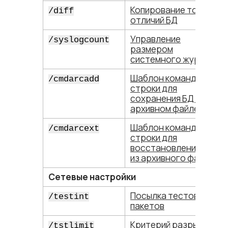
Копирование только
/diff
отличий БД
Управление
/syslogcount
размером
системного журнала
Шаблон командной
/cmdarcadd
строки для
сохранения БД в
архивном файле
Шаблон командной
/cmdarcext
строки для
восстановления БД
из архивного файла
Сетевые настройки
Посылка тестовых
/testint
пакетов
Критерий разрыва
/tstlimit