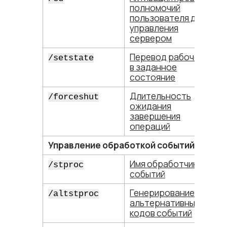
полномочий
пользователя для
управления
сервером
Перевод рабочей БД
/setstate
в заданное
состояние
Длительность
/forceshut
ожидания
завершения
операций
Управление обработкой событий
Имя обработчика
/stproc
событий
Генерирование
/altstproc
альтернативных
кодов событий