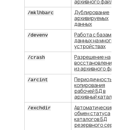
архивного файла
Дублирование
/mklhbarc
архивируемых
данных
Работа с базами
/devenv
данных на многих
устройствах
Разрешение на
/crash
восстановление БД
из архивного файла
Периодичность
/arcint
копирования
рабочей БД в
архивный каталог
Автоматический
/exchdir
обмен статуса
каталогов БД
резервного сервера