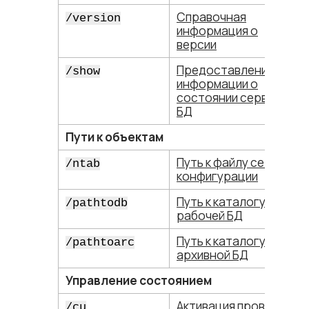
Справочная
/version
информация о
версии
Предоставление
/show
информации о
состоянии сервера и
БД
Пути к объектам
Путь к файлу сетевой
/ntab
конфигурации
Путь к каталогу
/pathtodb
рабочей БД
Путь к каталогу
/pathtoarc
архивной БД
Управление состоянием
Активация проверки
/cu