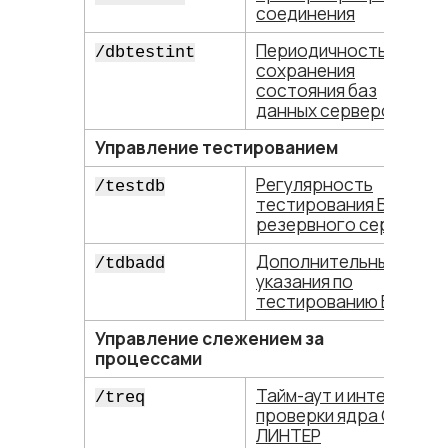
соединения
Периодичность
/dbtestint
сохранения
состояния баз
данных серверов
Управление тестированием
Регулярность
/testdb
тестирования БД
резервного сервера
Дополнительные
/tdbadd
указания по
тестированию БД
Управление слежением за
процессами
Тайм-аут и интервал
/treq
проверки ядра СУБД
ЛИНТЕР