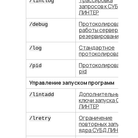
Трассировка
/lintlog
запросов к СУБД
ЛИНТЕР
Протоколирование
/debug
работы сервера
резервирования
Стандартное
/log
протоколирование
Протоколирование
/pid
pid
Управление запуском программ
Дополнительные
/lintadd
ключи запуска СУБД
ЛИНТЕР
Ограничение
/lretry
повторных запусков
ядра СУБД ЛИНТЕР