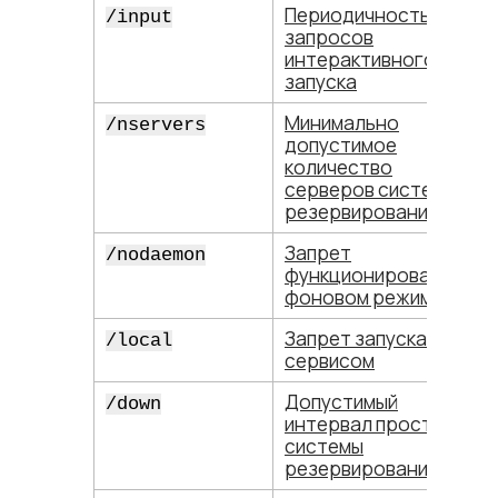
Периодичность
/input
запросов
интерактивного
запуска
Минимально
/nservers
допустимое
количество
серверов системы
резервирования
Запрет
/nodaemon
функционирования в
фоновом режиме
Запрет запуска
/local
сервисом
Допустимый
/down
интервал простоя
системы
резервирования