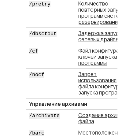
Количество
/pretry
повторных запусков
программ системы
резервирования
Задержка запуска
/dbsctout
сетевых драйверов
Файл конфигурации
/cf
ключей запуска
программы
Запрет
/nocf
использования
файла конфигурации
запуска программы
Управление архивами
Создание архивного
/archivate
файла
Местоположение
/barc