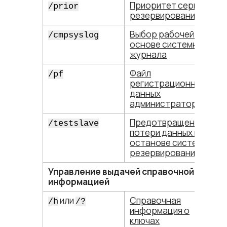
Приоритет сервера
/prior
резервирования
Выбор рабочей БД на
/cmpsyslog
основе системного
журнала
Файл
/pf
регистрационных
данных
администратора БД
Предотвращение
/testslave
потери данных при
останове системы
резервирования
Управление выдачей справочной
информацией
или
Справочная
/h
/?
информация о
ключах