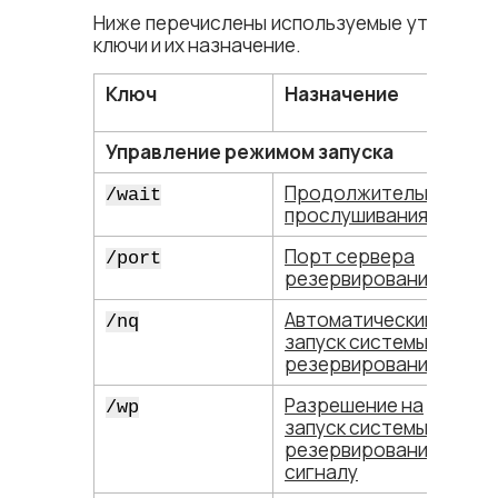
Ниже перечислены используемые утилитой
ключи и их назначение.
Ключ
Назначение
Управление режимом запуска
Продолжительность
/wait
прослушивания сети
Порт сервера
/port
резервирования
Автоматический
/nq
запуск системы
резервирования
Разрешение на
/wp
запуск системы
резервирования по
сигналу