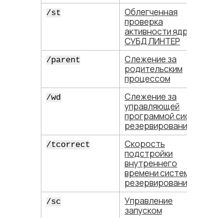
Облегченная
/st
проверка
активности ядра
СУБД ЛИНТЕР
Слежение за
/parent
родительским
процессом
Слежение за
/wd
управляющей
программой системы
резервирования
Скорость
/tcorrect
подстройки
внутреннего
времени системы
резервирования
Управление
/sc
запуском