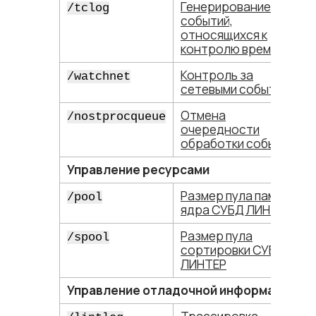
Генерирование
/tclog
событий,
относящихся к
контролю времени
Контроль за
/watchnet
сетевыми событиями
Отмена
/nostprocqueue
очередности
обработки событий
Управление ресурсами
Размер пула памяти
/pool
ядра СУБД ЛИНТЕР
Размер пула
/spool
сортировки СУБД
ЛИНТЕР
Управление отладочной информацией