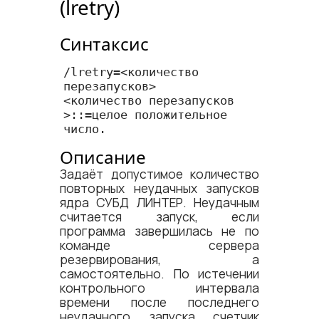
(lretry)
Синтаксис
/lretry=<​количество 
перезапусков​>

<​количество перезапусков​
>::=целое положительное 
число.
Описание
Задаёт допустимое количество
повторных неудачных запусков
ядра СУБД ЛИНТЕР. Неудачным
считается запуск, если
программа завершилась не по
команде сервера
резервирования, а
самостоятельно. По истечении
контрольного интервала
времени после последнего
неудачного запуска счетчик