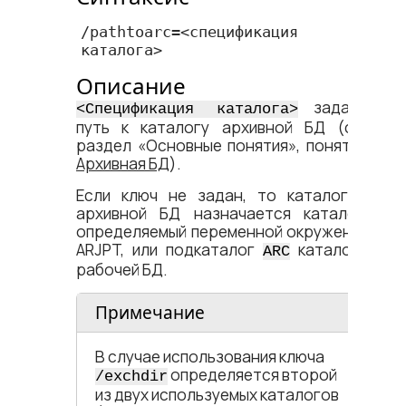
/pathtoarc=<​спецификация 
каталога​> 
Описание
задает
<​Спецификация каталога​>
путь к каталогу архивной БД (см.
раздел «Основные понятия», понятие
Архивная БД
).
Если ключ не задан, то каталогом
архивной БД назначается каталог,
определяемый переменной окружения
ARJPT, или подкаталог
каталога
ARC
рабочей БД.
Примечание
В случае использования ключа
определяется второй
/exchdir
из двух используемых каталогов