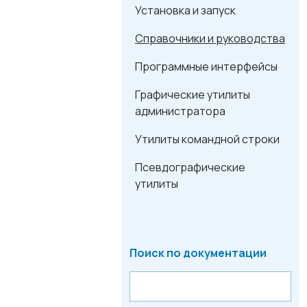
Установка и запуск
Справочники и руководства
Программные интерфейсы
Графические утилиты
администратора
Утилиты командной строки
Псевдографические
утилиты
Поиск по документации