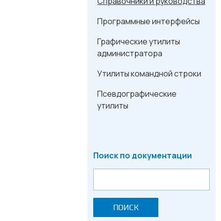
Справочники и руководства
Программные интерфейсы
Графические утилиты
администратора
Утилиты командной строки
Псевдографические
утилиты
Поиск по документации
ПОИСК