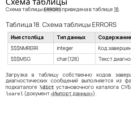
Схема таблицы
Схема таблицы
приведена в таблице
18
.
ERRORS
Таблица 18. Схема таблицы ERRORS
Имя столбца
Тип данных
Содержани
$$$NMRERR
integer
Код заверше
$$$MSG
char(128)
Текст диагн
Загрузка в таблицу собственно кодов завер
диагностических сообщений выполняется из 
подкаталоге
установочного каталога СУБ
\dict
(документ
«Импорт данных»
).
loarel