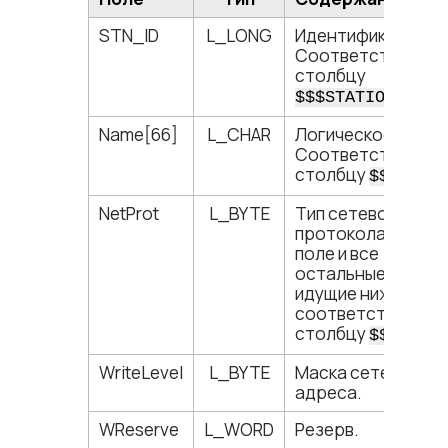
STN_ID
L_LONG
Идентификатор.
Соответствует
столбцу
.
$$$STATIONID
Name[66]
L_CHAR
Логическое имя.
Соответствует
столбцу
$$$SNAM
NetProt
L_BYTE
Тип сетевого
протокола. Это
поле и все
остальные поля,
идущие ниже,
соответствуют
столбцу
$$$DESC
WriteLevel
L_BYTE
Маска сетевого
адреса.
WReserve
L_WORD
Резерв.