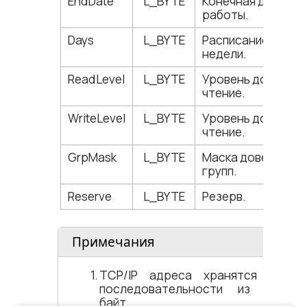
EndDate
L_BYTE
Конечная дата
работы.
Days
L_BYTE
Расписание по дн
недели.
ReadLevel
L_BYTE
Уровень доступа 
чтение.
WriteLevel
L_BYTE
Уровень доступа 
чтение.
GrpMask
L_BYTE
Маска доверия дл
групп.
Reserve
L_BYTE
Резерв.
Примечания
TCP/IP адреса хранятся в вид
последовательности из четыре
байт.