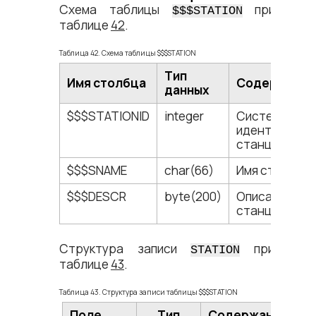
Схема таблицы
приведен
$$$STATION
таблице
42
.
Таблица 42. Схема таблицы $$$STATION
Тип
Имя столбца
Содержание
данных
$$$STATIONID
integer
Системный
идентификат
станции.
$$$SNAME
char(66)
Имя станции.
$$$DESCR
byte(200)
Описание
станции.
Структура записи
приведен
STATION
таблице
43
.
Таблица 43. Структура записи таблицы $$$STATION
Поле
Тип
Содержание