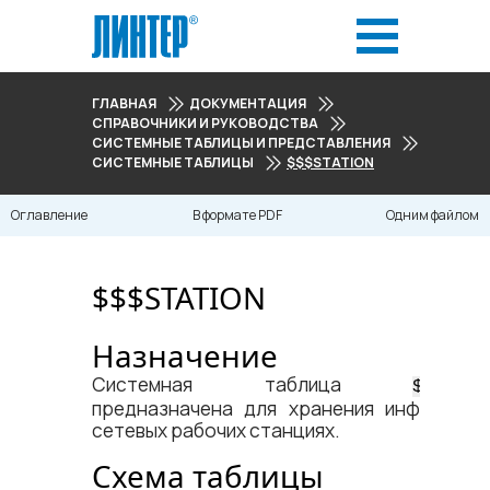
ГЛАВНАЯ
ДОКУМЕНТАЦИЯ
СПРАВОЧНИКИ И РУКОВОДСТВА
СИСТЕМНЫЕ ТАБЛИЦЫ И ПРЕДСТАВЛЕНИЯ
СИСТЕМНЫЕ ТАБЛИЦЫ
$$$STATION
Оглавление
В формате PDF
Одним файлом
$$$STATION
Назначение
Системная таблица
$$$STAT
предназначена для хранения информаци
сетевых рабочих станциях.
Схема таблицы