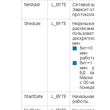
NetAddr
L_BYTE
Сетевой адрес.
Зависит от типа
протокола.
Shedule
L_BYTE
Недельное
расписание рабо
пользователя с
дискретностью 3
мин:
бит=0 – в эти 
мин. мож
работать с БД
бит=1 – в эти 
мин. работа
БД запрещен
Маска задает
с 00 час. 00 ми
понедельника.
StartDate
L_BYTE
Начальная дата
работы.