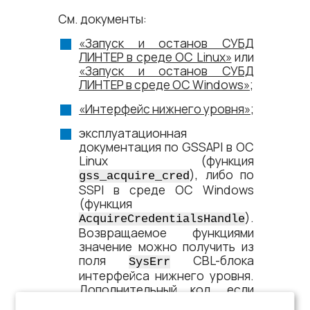
См. документы:
«Запуск и останов СУБД
ЛИНТЕР в среде ОС Linux»
или
«Запуск и останов СУБД
ЛИНТЕР в среде ОС Windows»
;
«Интерфейс нижнего уровня»
;
эксплуатационная
документация по GSSAPI в ОС
Linux (функция
), либо по
gss_acquire_cred
SSPI в среде ОС Windows
(функция
).
AcquireCredentialsHandle
Возвращаемое функциями
значение можно получить из
поля
CBL-блока
SysErr
интерфейса нижнего уровня.
Дополнительный код, если
существует, может быть