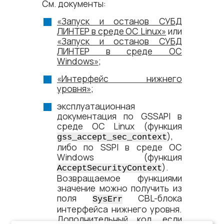
См. документы:
«Запуск и останов СУБД
ЛИНТЕР в среде ОС Linux»
или
«Запуск и останов СУБД
ЛИНТЕР в среде ОС
Windows»
;
«Интерфейс нижнего
уровня»
;
эксплуатационная
документация по GSSAPI в
среде ОС Linux (функция
),
gss_accept_sec_context
либо по SSPI в среде ОС
Windows (функция
).
AcceptSecurityContext
Возвращаемое функциями
значение можно получить из
поля
CBL-блока
SysErr
интерфейса нижнего уровня.
Дополнительный код, если