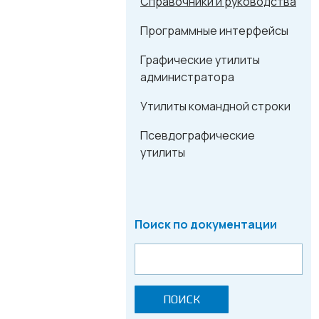
Справочники и руководства
Программные интерфейсы
Графические утилиты
администратора
Утилиты командной строки
Псевдографические
утилиты
Поиск по документации
ПОИСК