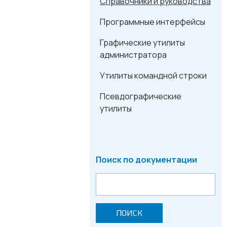
Справочники и руководства
Программные интерфейсы
Графические утилиты
администратора
Утилиты командной строки
Псевдографические
утилиты
Поиск по документации
ПОИСК