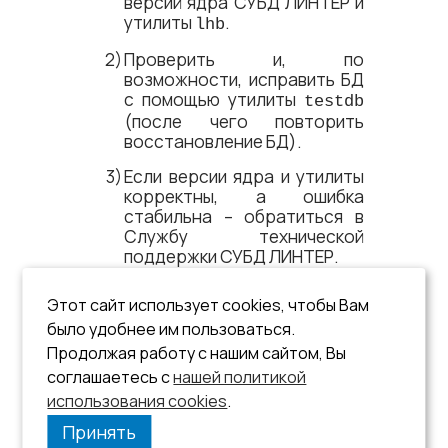
версий ядра СУБД ЛИНТЕР и
утилиты
.
lhb
Проверить и, по
возможности, исправить БД
с помощью утилиты
testdb
(после чего повторить
восстановление БД).
Если версии ядра и утилиты
корректны, а ошибка
стабильна – обратиться в
Cлужбу технической
поддержки СУБД ЛИНТЕР.
См. документы:
Этот сайт использует cookies, чтобы Вам
«Архивирование и
было удобнее им пользоваться.
восстановление базы
Продолжая работу с нашим сайтом, Вы
данных»
;
соглашаетесь с
нашей политикой
использования cookies
«Тестирование базы данных»
.
.
Принять