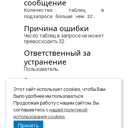
сообщение
Количество таблиц в
подзапросе больше чем 32.
Причина ошибки
Число таблиц в запросе не может
превосходить 32.
Ответственный за
устранение
Пользователь.
Рекомендации по
устранению
Этот сайт использует cookies, чтобы Вам
было удобнее им пользоваться.
Исправить запрос к БД.
Продолжая работу с нашим сайтом, Вы
См. документ:
соглашаетесь с
нашей политикой
использования cookies
«Справочник по SQL»
.
.
Принять